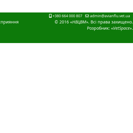
+380 664 000 807
admin@avianflu.vet.ua
сприяння
© 2016 «
НВЦВМ
». Всі права захищено.
Розробник: «
VetSpace
».