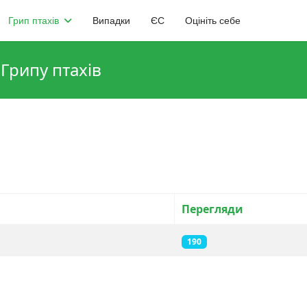
Грип птахів
Випадки
ЄС
Оцініть себе
 Грипу птахів
Перегляди
190